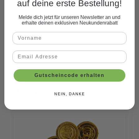
auf deine erste Bestellung!
Melde dich jetzt für unseren Newsletter an und
erhalte deinen exklusiven Neukundenrabatt
Beschreibung
Gutscheincode erhalten
Ähnliche Produkte
Produktgalerie überspringen
NEIN, DANKE