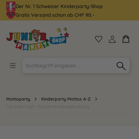
Der Nr. 1 Schweizer Kinderparty-Shop
alt springen
Gratis Versand schon ab CHF 90.-
Mottoparty
Kinderparty Mottos A-Z
Die Eiskönigin - Frozen Kindergeburtstag