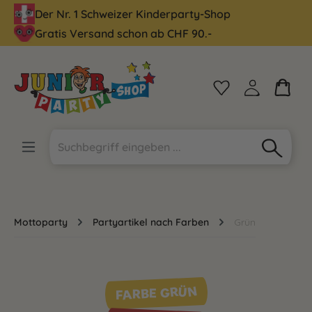
Der Nr. 1 Schweizer Kinderparty-Shop
alt springen
Gratis Versand schon ab CHF 90.-
Mottoparty
Partyartikel nach Farben
Grün
FARBE GRÜN