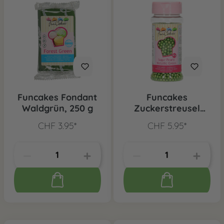
Funcakes Fondant
Funcakes
Waldgrün, 250 g
Zuckerstreusel
Perlen Metallic
CHF 3.95*
CHF 5.95*
grün, 80 g