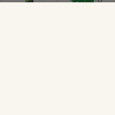
Tutu Dunkelgrün
Haarspray Grün
CHF 4.95*
CHF 5.95*
Service