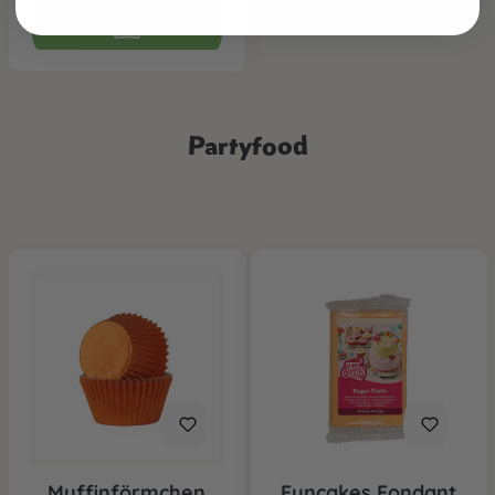
Partyfood
Muffinförmchen
Funcakes Fondant