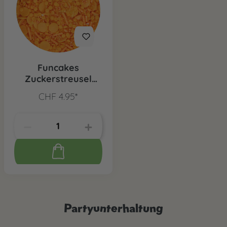
Funcakes
Zuckerstreusel
Medley Orange,
CHF 4.95*
70g
Partyunterhaltung