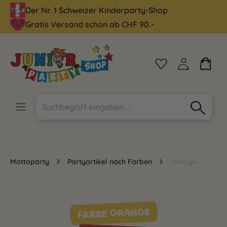
Der Nr. 1 Schweizer Kinderparty-Shop
alt springen
Gratis Versand schon ab CHF 90.-
Mottoparty
Partyartikel nach Farben
Orange
FARBE ORANGE