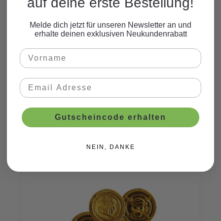
auf deine erste Bestellung!
Melde dich jetzt für unseren Newsletter an und
erhalte deinen exklusiven Neukundenrabatt
Beschreibung
Gutscheincode erhalten
Ähnliche Produkte
Produktgalerie überspringen
NEIN, DANKE