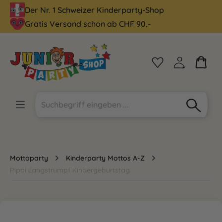
Der Nr. 1 Schweizer Kinderparty-Shop
alt springen
Gratis Versand schon ab CHF 90.-
Mottoparty
Kinderparty Mottos A-Z
Pippi Langstrumpf Kindergeburtstag