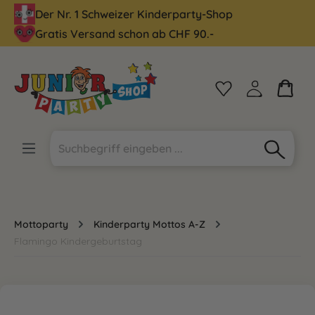
Der Nr. 1 Schweizer Kinderparty-Shop
alt springen
Gratis Versand schon ab CHF 90.-
Mottoparty
Kinderparty Mottos A-Z
Flamingo Kindergeburtstag