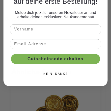
auf deine erste Bestellung!
Melde dich jetzt für unseren Newsletter an und
erhalte deinen exklusiven Neukundenrabatt
Beschreibung
Gutscheincode erhalten
Ähnliche Produkte
Produktgalerie überspringen
NEIN, DANKE