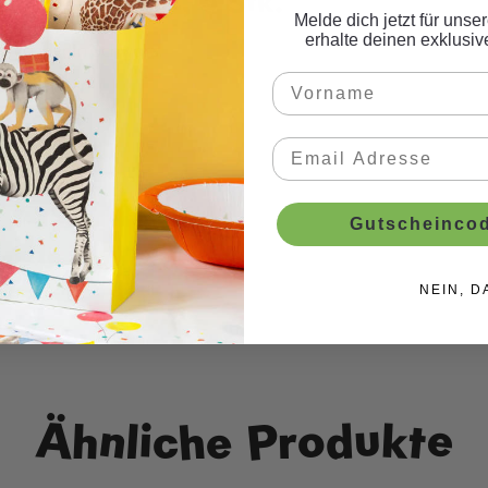
her schwarz, 3 Stk."
Melde dich jetzt für uns
erhalte deinen exklusi
e Fächer in Schwarz.
Gutscheincod
NEIN, D
eko
Ähnliche Produkte