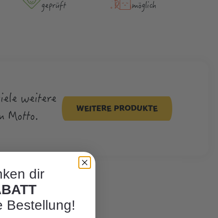
geprüft
möglich
viele weitere
WEITERE PRODUKTE
m Motto.
ken dir
ABATT
e Bestellung!