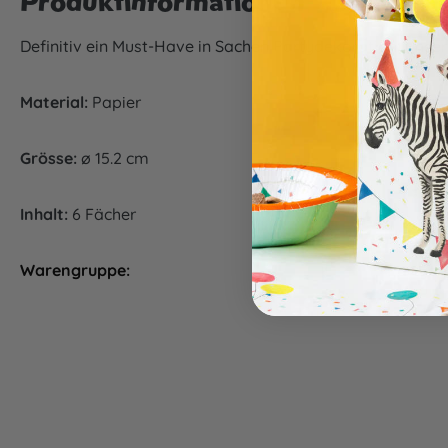
Produktinformationen "Deko-Fäc
Definitiv ein Must-Have in Sachen Partydekoration: Unser
Material:
Papier
Grösse:
ø 15.2 cm
Inhalt:
6 Fächer
Warengruppe:
Partyd