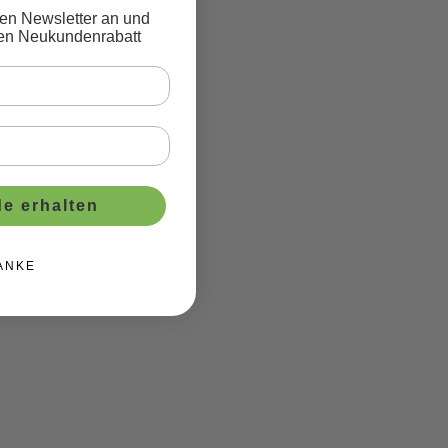
eren Newsletter an und
ven Neukundenrabatt
e erhalten
ANKE