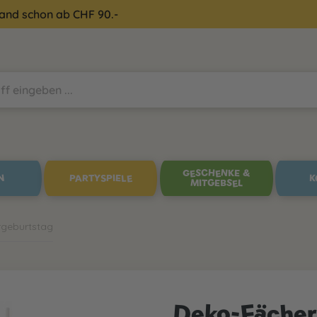
sand schon ab CHF 90.-
GESCHENKE &
N
PARTYSPIELE
K
MITGEBSEL
ergeburtstag
Deko-Fächer 