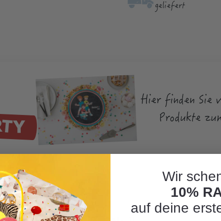
geliefert
Hier finden Sie 
RTY
Produkte zu
Wir schen
10% R
auf deine erst