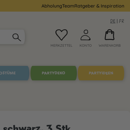
Abholung
Team
Ratgeber & Inspiration
DE
|
FR
MERKZETTEL
KONTO
WARENKORB
OSTÜME
PARTYDEKO
PARTYIDEEN
schwarz, 3 Stk.