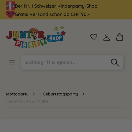
Der Nr. 1 Schweizer Kinderparty-Shop
alt springen
Gratis Versand schon ab CHF 90.-
Mottoparty
1. Geburtstagsparty
Regenbogen & Wolke