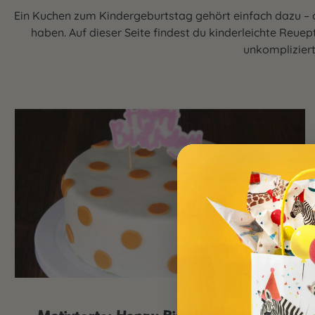
Ein Kuchen zum Kindergeburtstag gehört einfach dazu – o
haben. Auf dieser Seite findest du kinderleichte Reue
unkompliziert