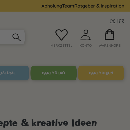
Abholung
Team
Ratgeber & Inspiration
DE
|
FR
MERKZETTEL
KONTO
WARENKORB
OSTÜME
PARTYDEKO
PARTYIDEEN
epte & kreative Ideen