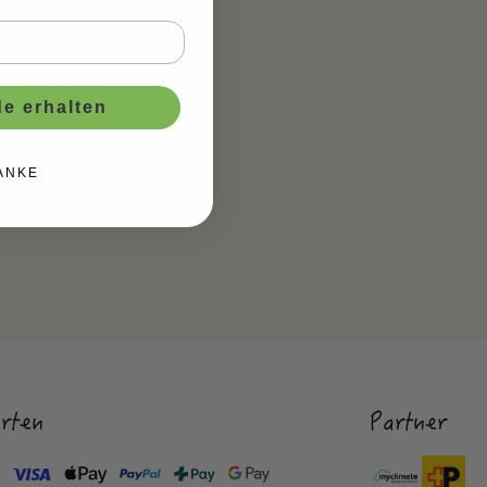
e erhalten
ANKE
rten
Partner