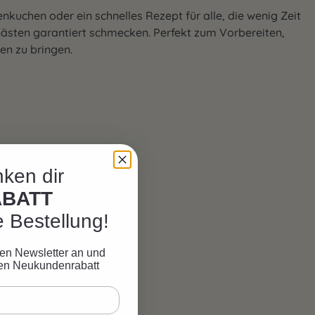
uchen oder ein schnelles Rezept für alle, die wenig Zeit
 Gästen garantiert schmecken. Perfekt zum Vorbereiten,
en zu bringen.
ken dir
ABATT
e Bestellung!
eren Newsletter an und
ven Neukundenrabatt