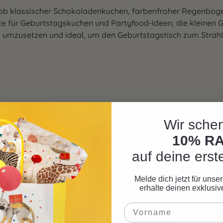
b klassischer Schokoladenkuchen, farbenfroher Regenbogenk
pte für Geburtstagskuchen und Partyfood-Ideen, die kleinen
 umzusetzen und ideal, um den Geburtstagstisch zum Strahl
Wir schen
10% R
auf deine erst
Melde dich jetzt für uns
erhalte deinen exklusi