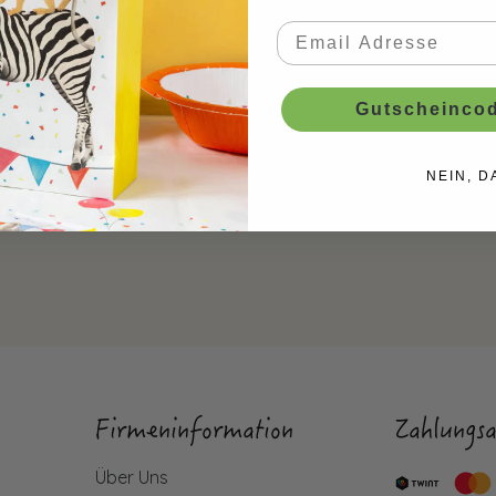
Gutscheincod
NEIN, D
Firmeninformation
Zahlungsa
Über Uns