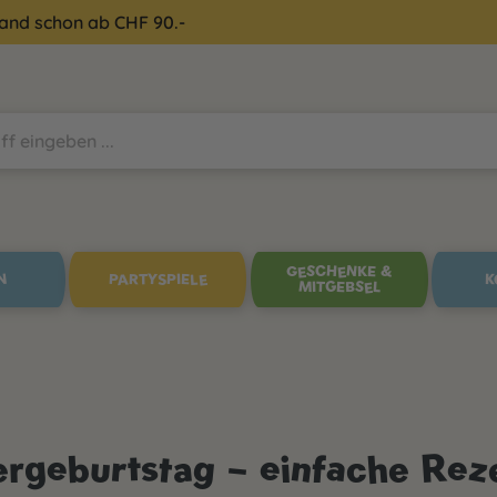
sand schon ab CHF 90.-
GESCHENKE &
N
PARTYSPIELE
K
MITGEBSEL
rgeburtstag – einfache Rez