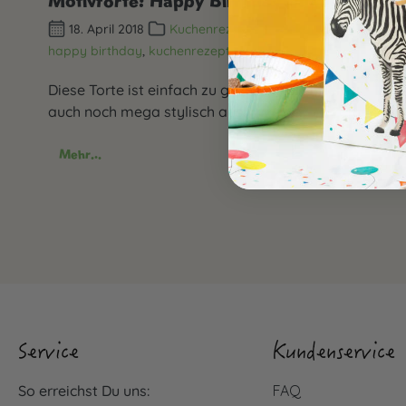
Motivtorte: Happy Birthday Vintage
18. April 2018
Kuchenrezepte & -deko
happy birthday
,
kuchenrezepte
Diese Torte ist einfach zu gestalten und sieht
auch noch mega stylisch aus!
Mehr...
Service
Kundenservice
So erreichst Du uns:
FAQ