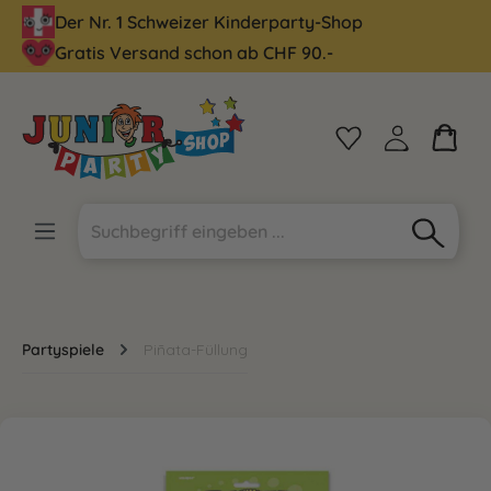
Der Nr. 1 Schweizer Kinderparty-Shop
alt springen
Gratis Versand schon ab CHF 90.-
Partyspiele
Piñata-Füllung
Bildergalerie überspringen