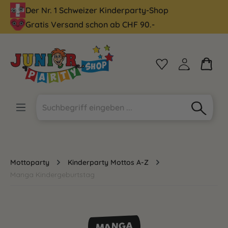
Der Nr. 1 Schweizer Kinderparty-Shop
alt springen
Gratis Versand schon ab CHF 90.-
Mottoparty
Kinderparty Mottos A-Z
Manga Kindergeburtstag
MANGA