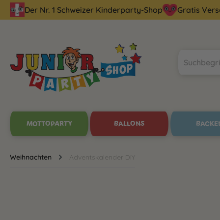
Der Nr. 1 Schweizer Kinderparty-Shop
Gratis Ver
pringen
Zur Hauptnavigation springen
MOTTOPARTY
BALLONS
BACKE
Weihnachten
Adventskalender DIY