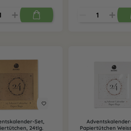
entskalender-Set,
Adventskalender-
iertütchen, 24tlg.
Papiertütchen Weiss,