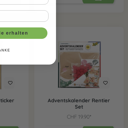
e erhalten
ANKE
ticker
Adventskalender Rentier
Set
CHF 19.90*