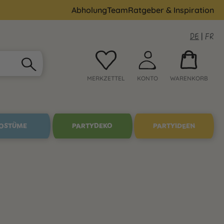
Abholung
Team
Ratgeber & Inspiration
DE
|
FR
MERKZETTEL
KONTO
WARENKORB
OSTÜME
PARTYDEKO
PARTYIDEEN