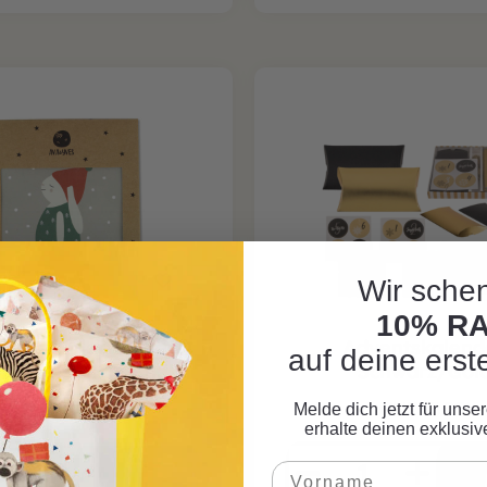
Wir schen
10% R
tskalendertütchen
Adventskalend
auf deine erst
 Hase Set, 24 Stk.
Schwarz/Gol
CHF 14.95*
CHF 13.95*
Melde dich jetzt für uns
erhalte deinen exklusi