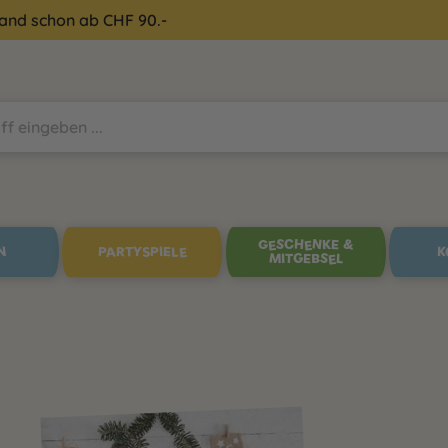
sand schon ab CHF 90.-
GESCHENKE &
N
PARTYSPIELE
K
MITGEBSEL