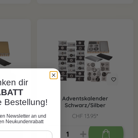
ken dir
ABATT
er
Adventskalender
e Bestellung!
d
Schwarz/Silber
CHF 13.95*
eren Newsletter an und
ven Neukundenrabatt