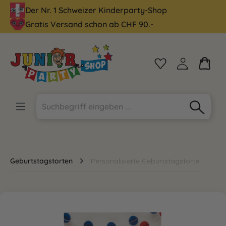
Der Nr. 1 Schweizer Kinderparty-Shop
alt springen
Gratis Versand schon ab CHF 90.-
Geburtstagstorten
Personalisierte Geburtstagstorte
Bildergalerie überspringen