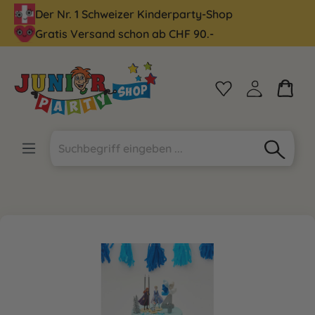
Der Nr. 1 Schweizer Kinderparty-Shop
alt springen
Gratis Versand schon ab CHF 90.-
Bildergalerie überspringen