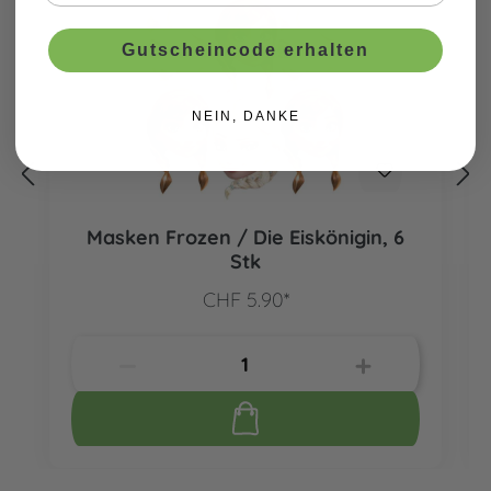
Gutscheincode erhalten
NEIN, DANKE
Masken Frozen / Die Eiskönigin, 6
Stk
CHF 5.90*