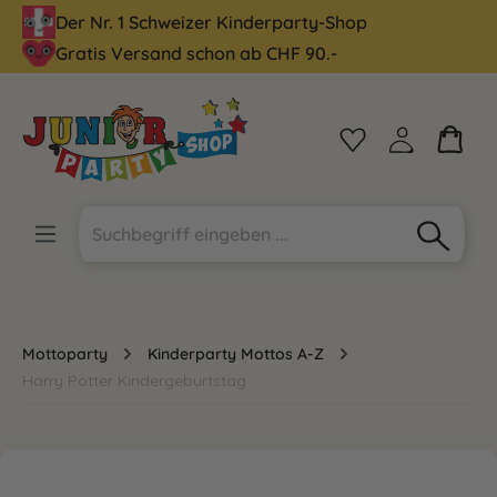
Der Nr. 1 Schweizer Kinderparty-Shop
alt springen
Gratis Versand schon ab CHF 90.-
Mottoparty
Kinderparty Mottos A-Z
Harry Potter Kindergeburtstag