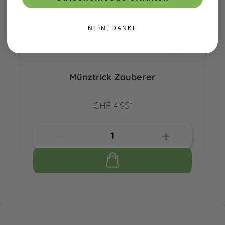
NEIN, DANKE
Münztrick Zauberer
CHF 4.95*