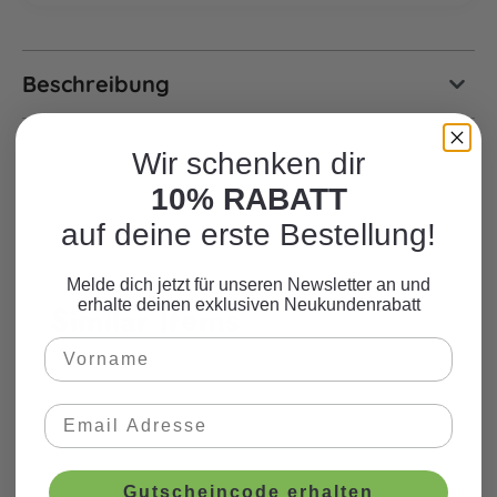
Beschreibung
Wir schenken dir
10% RABATT
auf deine erste Bestellung!
Melde dich jetzt für unseren Newsletter an und
erhalte deinen exklusiven Neukundenrabatt
Similar Items
Produktgalerie überspringen
Gutscheincode erhalten