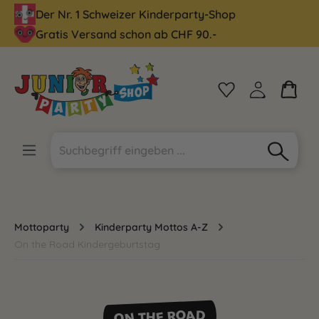
Der Nr. 1 Schweizer Kinderparty-Shop
alt springen
Gratis Versand schon ab CHF 90.-
Mottoparty
Kinderparty Mottos A-Z
On the Road Kindergeburtstag
ON THE ROAD