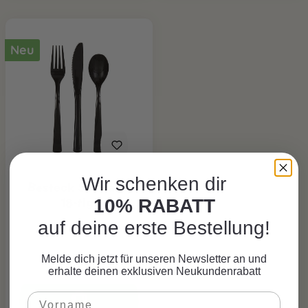
Neu
Wir schenken dir
Besteck Schwarz,
18-tlg.
10% RABATT
auf deine erste Bestellung!
CHF 3.95*
Melde dich jetzt für unseren Newsletter an und
erhalte deinen exklusiven Neukundenrabatt