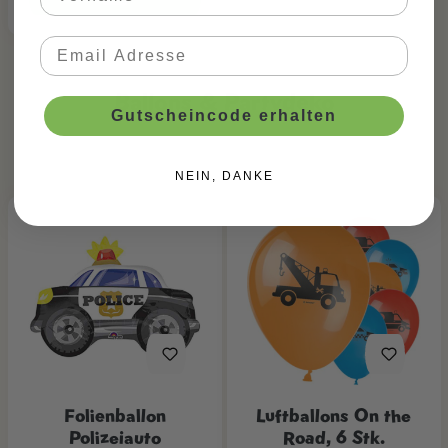
Ballons & Partydeko
Gutscheincode erhalten
NEIN, DANKE
Folienballon
Luftballons On the
Polizeiauto
Road, 6 Stk.