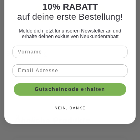
zum Motto.
10% RABATT
WEITERE PRODUKTE
auf deine erste Bestellung!
Melde dich jetzt für unseren Newsletter an und
erhalte deinen exklusiven Neukundenrabatt
Beschreibung
Gutscheincode erhalten
NEIN, DANKE
Ähnliche Produkte
Produktgalerie überspringen