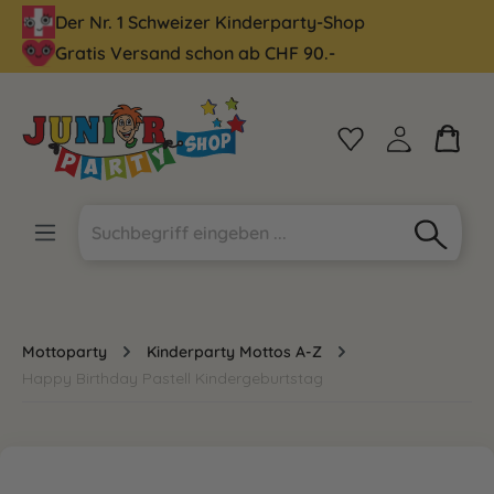
Der Nr. 1 Schweizer Kinderparty-Shop
alt springen
Gratis Versand schon ab CHF 90.-
Mottoparty
Kinderparty Mottos A-Z
Happy Birthday Pastell Kindergeburtstag