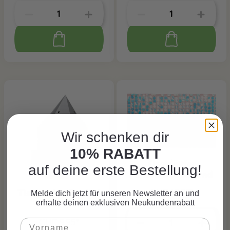
Wir schenken dir
10% RABATT
Tischläufer
auf deine erste Bestellung!
Pailetten schillernd
CHF 19.95*
Tischaufsteller Hai
Melde dich jetzt für unseren Newsletter an und
erhalte deinen exklusiven Neukundenrabatt
Party
CHF 9.95*