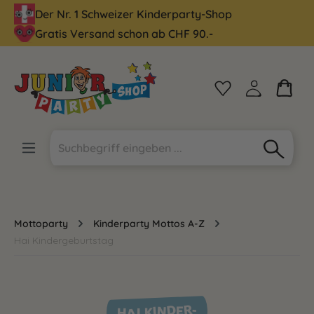
Der Nr. 1 Schweizer Kinderparty-Shop
alt springen
Gratis Versand schon ab CHF 90.-
Mottoparty
Kinderparty Mottos A-Z
Hai Kindergeburtstag
HAI KINDER-