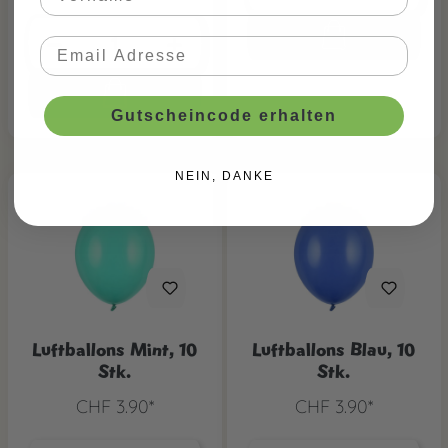
Gutscheincode erhalten
NEIN, DANKE
Luftballons Mint, 10
Luftballons Blau, 10
Stk.
Stk.
CHF 3.90*
CHF 3.90*