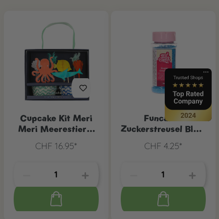
Cupcake Kit Meri
Funcakes
Meri Meerestiere,
Zuckerstreusel Blau,
24 Stk.
80 g
CHF 16.95*
CHF 4.25*