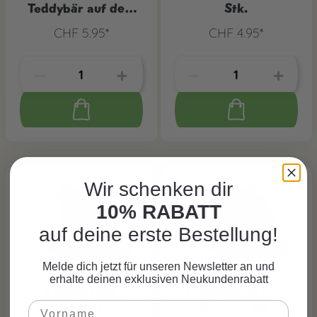
Teddybär auf dem
Stk.
Mond Rosa
CHF 5.95*
CHF 4.95*
Wir schenken dir
10% RABATT
auf deine erste Bestellung!
Melde dich jetzt für unseren Newsletter an und
erhalte deinen exklusiven Neukundenrabatt
Folienballon
Folienballon "Oh
Teddybär, 1 Stk.
Baby", 1 Stk.