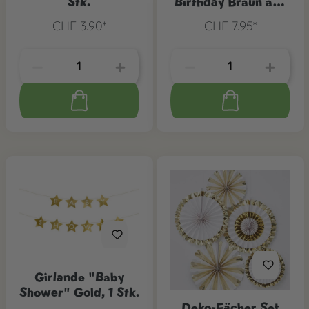
Stk.
Birthday Braun aus
Filz
CHF 3.90*
CHF 7.95*
Girlande "Baby
Shower" Gold, 1 Stk.
Deko-Fächer Set