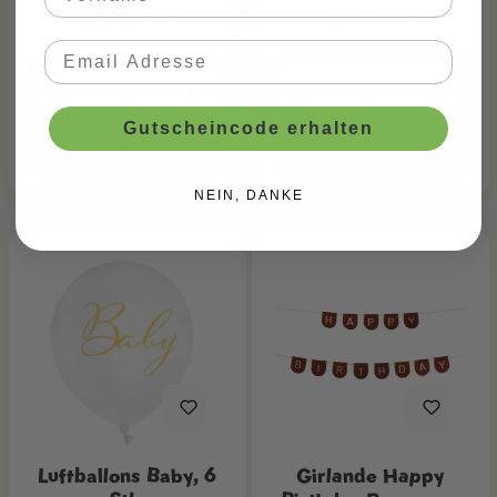
CHF 16.95*
CHF 4.95*
Gutscheincode erhalten
NEIN, DANKE
Luftballons Baby, 6
Girlande Happy