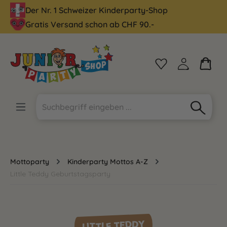
Der Nr. 1 Schweizer Kinderparty-Shop
alt springen
Gratis Versand schon ab CHF 90.-
Mottoparty
Kinderparty Mottos A-Z
Little Teddy Geburtstagsparty
LITTLE TEDDY