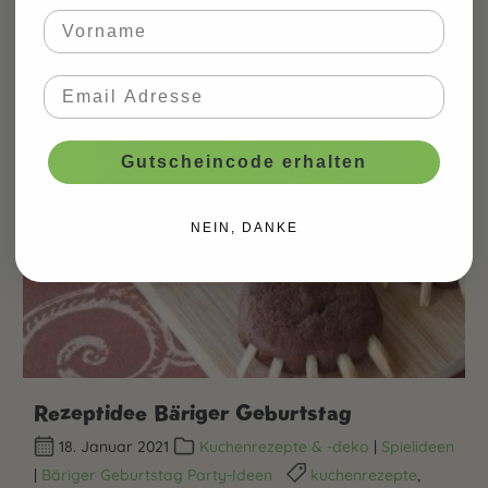
Mehr...
Gutscheincode erhalten
NEIN, DANKE
Rezeptidee Bäriger Geburtstag
18. Januar 2021
Kuchenrezepte & -deko
|
Spielideen
|
Bäriger Geburtstag Party-Ideen
kuchenrezepte
,