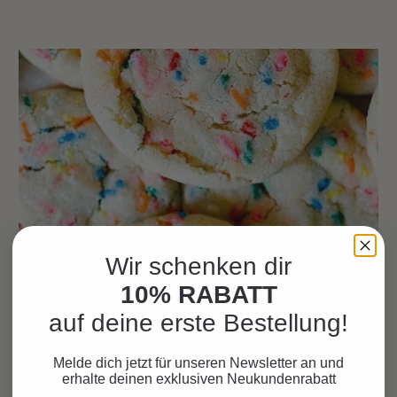
Wir schenken dir
Cookierezept Pastell
10% RABATT
18. Januar 2021
Kuchenrezepte & -deko
|
Spielideen
auf deine erste Bestellung!
|
Pastell Party-Ideen
pastel
,
kuchenrezepte
Melde dich jetzt für unseren Newsletter an und
Tolle Cookies für die Pastell-Party!
erhalte deinen exklusiven Neukundenrabatt