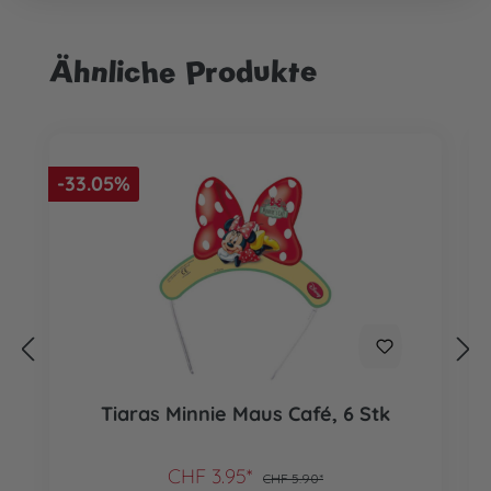
Ähnliche Produkte
Produktgalerie überspringen
-33.05%
Tiaras Minnie Maus Café, 6 Stk
CHF 3.95*
CHF 5.90*