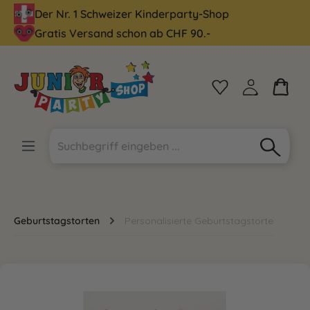
Der Nr. 1 Schweizer Kinderparty-Shop
alt springen
Gratis Versand schon ab CHF 90.-
Geburtstagstorten
Personalisierte Geburtstagstorte
Bildergalerie überspringen