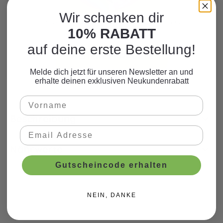
Wir schenken dir
Hier finden Sie viele weitere Produkte
10% RABATT
zum Motto.
auf deine erste Bestellung!
WEITERE PRODUKTE
Melde dich jetzt für unseren Newsletter an und
erhalte deinen exklusiven Neukundenrabatt
Beschreibung
Nährwerte
Gutscheincode erhalten
NEIN, DANKE