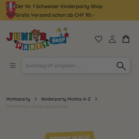
Der Nr. 1 Schweizer Kinderparty-Shop
alt springen
Gratis Versand schon ab CHF 90.-
Mottoparty
Kinderparty Mottos A-Z
Minnie Maus Kindergeburtstag
MINNIE MAUS