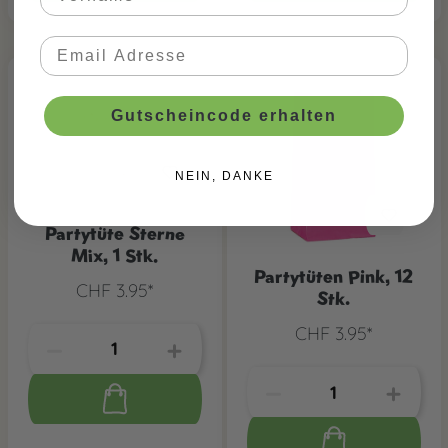
Gutscheincode erhalten
NEIN, DANKE
Partytüte Sterne
Mix, 1 Stk.
Partytüten Pink, 12
CHF 3.95*
Stk.
CHF 3.95*