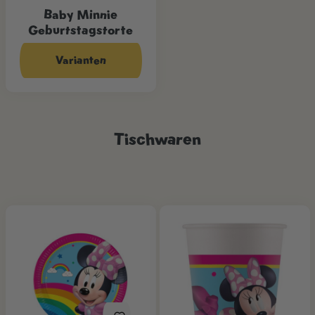
Baby Minnie
Geburtstagstorte
CHF 79.00*
Varianten
Tischwaren