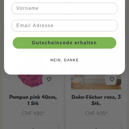
Gutscheincode erhalten
NEIN, DANKE
Pompon pink 40cm,
Deko-Fächer rosa, 3
1 Stk
Stk.
CHF 4.85*
CHF 4.95*