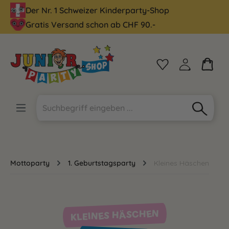
Der Nr. 1 Schweizer Kinderparty-Shop
alt springen
Gratis Versand schon ab CHF 90.-
Mottoparty
1. Geburtstagsparty
Kleines Häschen
KLEINES HÄSCHEN