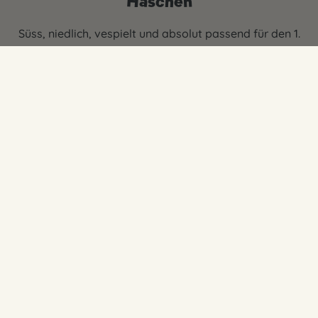
Häschen
Süss, niedlich, vespielt und absolut passend für den 1.
Geburtstag - mit dem Motto "Kleines Häschen" treffen
Sie auf jeden Fall den Nagel auf den Kopf. Für einen
ersten Geburtstag ist das Motto super gut geeignet
und wird dem Geburtstagskind bestimmt eine grosse
Freude machen. Feiern Sie das erste Geburttagskind
mit dem süssen Häschen. Viel Spass beim Aussuchen
der Deko.
Service
So erreichst Du uns:
info@junior-partyshop.ch