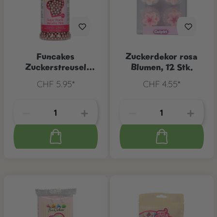
Funcakes
Zuckerdekor rosa
Zuckerstreusel
Blumen, 12 Stk.
Perlen Metallic pink,
CHF 5.95*
CHF 4.55*
80 g