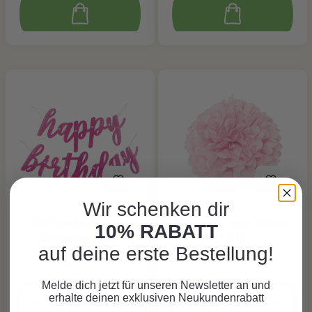
Wir schenken dir
Girlande Happy
Pompon rosa 40cm,
10% RABATT
Birthday Pink-
1 Stk
auf deine erste Bestellung!
Glitzer
CHF 6.95*
CHF 4.85*
Melde dich jetzt für unseren Newsletter an und
erhalte deinen exklusiven Neukundenrabatt