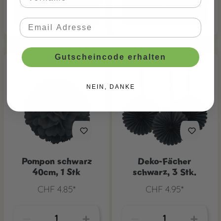
Gutscheincode erhalten
NEIN, DANKE
Pompon schwarz
Deko-Fächer
40cm, 1 Stk
schwarz, 3 Stk.
CHF 4.85*
CHF 4.95*