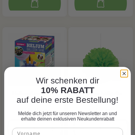
Wir schenken dir
10% RABATT
Heliumflasche für
Pompon hellgrün
auf deine erste Bestellung!
ca. 20 Ballone
40cm, 1 Stk
CHF 31.90*
CHF 4.85*
Melde dich jetzt für unseren Newsletter an und
erhalte deinen exklusiven Neukundenrabatt