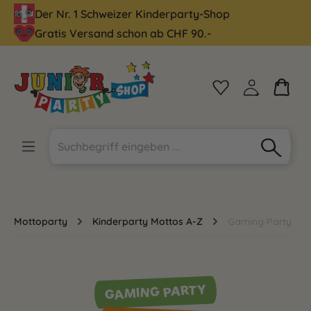
Der Nr. 1 Schweizer Kinderparty-Shop
alt springen
Gratis Versand schon ab CHF 90.-
Mottoparty
Kinderparty Mottos A-Z
Gaming Party
GAMING PARTY