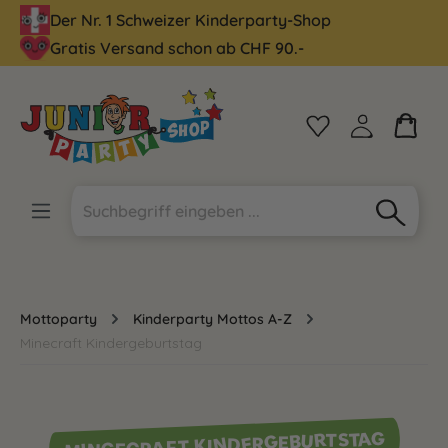
Der Nr. 1 Schweizer Kinderparty-Shop
alt springen
Gratis Versand schon ab CHF 90.-
Mottoparty
Kinderparty Mottos A-Z
Minecraft Kindergeburtstag
MINCECRAFT KINDERGEBURTSTAG