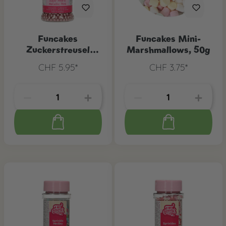
Funcakes
Funcakes Mini-
Zuckerstreusel
Marshmallows, 50g
Perlen Metallic pink,
CHF 5.95*
CHF 3.75*
80 g