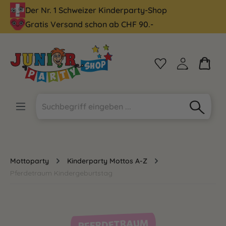
Der Nr. 1 Schweizer Kinderparty-Shop
alt springen
Gratis Versand schon ab CHF 90.-
Mottoparty
Kinderparty Mottos A-Z
Pferdetraum Kindergeburtstag
PFERDETRAUM