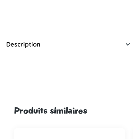
Description
Produits similaires
Ignorer la galerie de produits