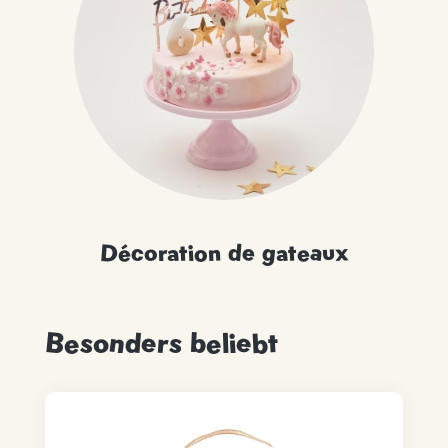
Décoration de gateaux
Besonders beliebt
Ignorer la galerie de produits