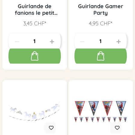
Guirlande de
Guirlande Gamer
fanions le petit
Party
dragon Noix de
3,45 CHF*
4,95 CHF*
coco