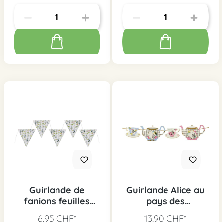
Guirlande de
Guirlande Alice au
fanions feuilles
pays des
vertes
merveilles
6,95 CHF*
13,90 CHF*