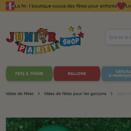
La Nr. 1 boutique suisse des fêtes pour enfants
Li
echerche
Passer à la navigation principale
GÂTEA
FÊTE À THÈME
BALLONS
D'ANNIVER
Idées de fêtes
Idées de fêtes pour les garçons
Idées d