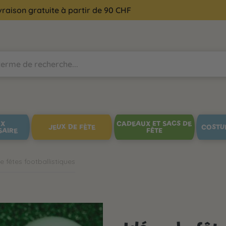
vraison gratuite à partir de 90 CHF
UX
CADEAUX ET SACS DE
JEUX DE FÊTE
COSTU
SAIRE
FÊTE
e fêtes footballistiques