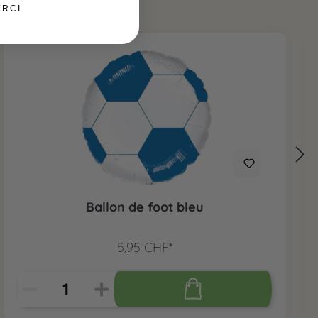
ERCI
Ballon de foot bleu
5,95 CHF*