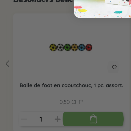
Balle de foot en caoutchouc, 1 pc. assort.
0,50 CHF*