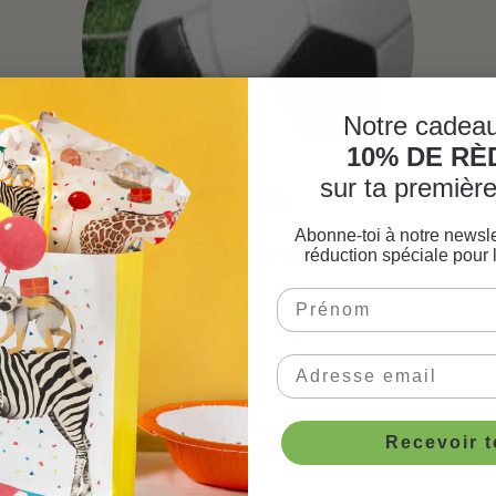
Notre cadeau
10% DE R
sur ta premiè
Abonne-toi à notre newsle
Voir toutes les idées de fête
réduction spéciale pour 
football
Découvre d’autres inspirations, astuces et articles
pour composer ta fête de A à Z.
Recevoir 