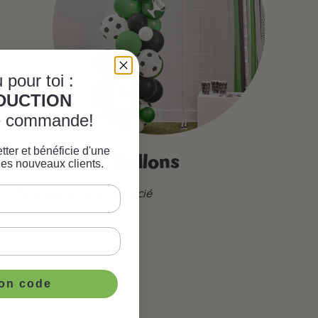
 pour toi :
ÈDUCTION
re commande!
tter et bénéficie d'une
Arches de ballons
les nouveaux clients.
Particulièrement apprécié
ton code