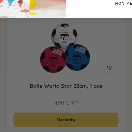
NON M
Balle World Star 22cm, 1 pce
4,90 CHF*
Variante