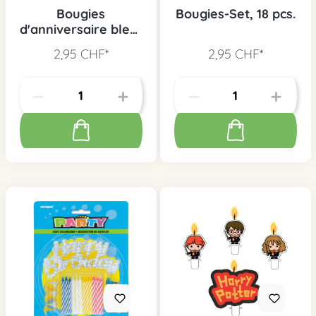
Bougies
Bougies-Set, 18 pcs.
d'anniversaire bleu-
blanc-argent, 24
2,95 CHF*
2,95 CHF*
pcs.