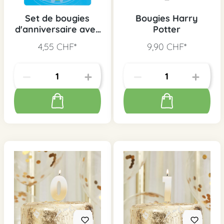
Set de bougies
Bougies Harry
d'anniversaire avec
Potter
Happy Birthday, 12
4,55 CHF*
9,90 CHF*
pcs.