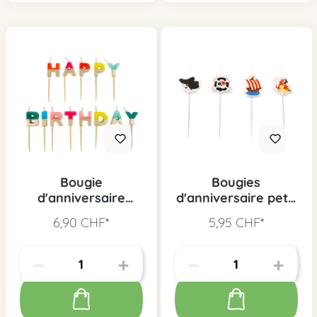
Bougie
Bougies
d'anniversaire
d'anniversaire petit
HAPPY BIRTHDAY
pirate, 4 pcs.
6,90 CHF*
5,95 CHF*
arc-en-ciel