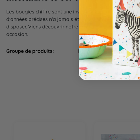
Les bougies chiffre sont une invention géniale! Pour fête
d'années précises n'a jamais été aussi simple. De plus, el
disposer. Viens découvrir notre sélection de produits! Not
occasion.
Groupe de produits:
Pâtisserie & Décoration d
Ignorer la galerie de produits