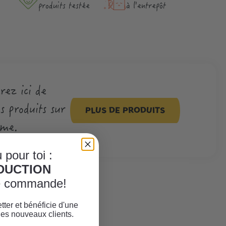
produits testée
à l'entrepôt
rez ici de
 produits sur
PLUS DE PRODUITS
ème.
 pour toi :
ÈDUCTION
re commande!
tter et bénéficie d'une
les nouveaux clients.