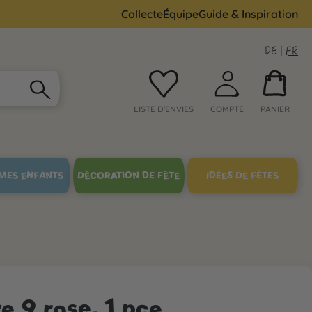
Collecte
Équipe
Guide & Inspiration
DE
|
FR
LISTE D'ENVIES
COMPTE
PANIER
MES ENFANTS
DÉCORATION DE FÊTE
IDÉES DE FÊTES
e 9 rose, 1 pce