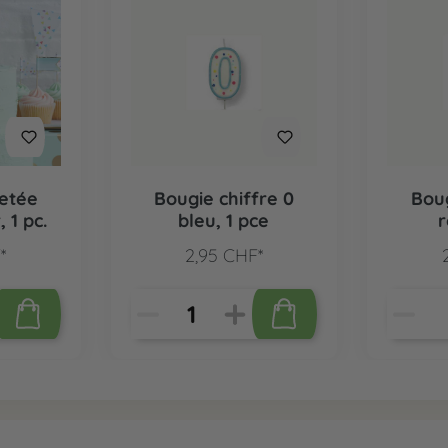
letée
Bougie chiffre 0
Boug
, 1 pc.
bleu, 1 pce
r
*
2,95 CHF*