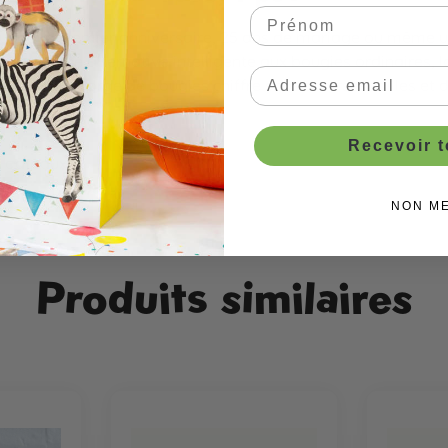
r un tout premier anniversaire, 25 ans de mariage ou même u
les sont une alternative intelligente aux bougies ordinaires,
re stock regorge de bougies chiffre sous diverses tailles et
Recevoir 
e gâteaux
NON M
Produits similaires