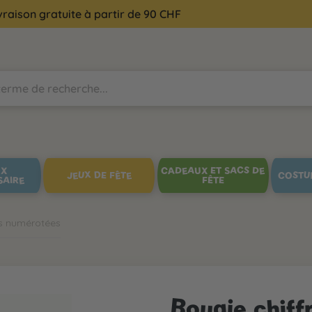
vraison gratuite à partir de 90 CHF
UX
CADEAUX ET SACS DE
JEUX DE FÊTE
COSTU
SAIRE
FÊTE
s numérotées
Bougie chiffr