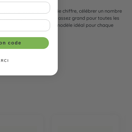
n jubilé: grâce à une bougie chiffre, célébrer un nombre
 lorsque le gâteau n'est pas assez grand pour toutes les
 designs, afin de trouver le modèle idéal pour chaque
ton code
ERCI