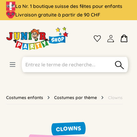
La Nr. 1 boutique suisse des fêtes pour enfants
tenu principal
Livraison gratuite à partir de 90 CHF
Costumes enfants
Costumes par thème
Clowns
CLOWNS