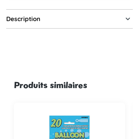
Description
Produits similaires
Ignorer la galerie de produits