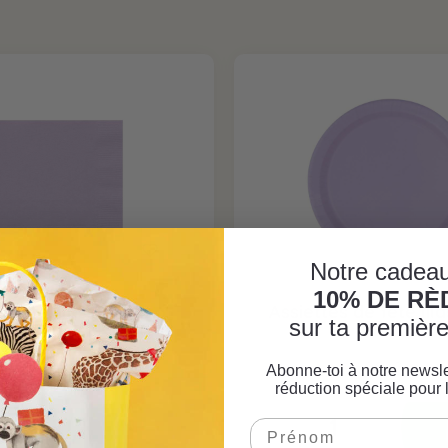
Notre cadeau
10% DE R
ettes lilas, 20 pcs.
Assiettes de fête lila
sur ta premiè
3,90 CHF*
3,90 CHF*
Abonne-toi à notre newsle
réduction spéciale pour 