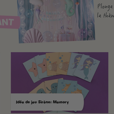
Plonge
le thè
ANT
Idée de jeu Sirène: Memory