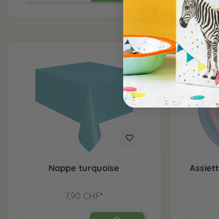
Nappe turquoise
Assiett
7,90 CHF*