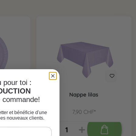
 pour toi :
ÈDUCTION
s, 8 pcs.
Nappe lilas
re commande!
7,90 CHF*
tter et bénéficie d'une
les nouveaux clients.