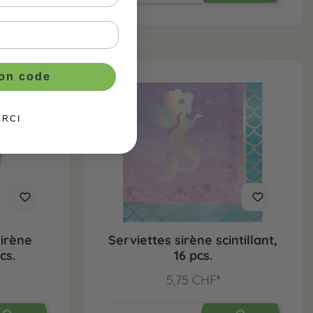
ton code
ERCI
Sirène
Serviettes sirène scintillant,
cs.
16 pcs.
5,75 CHF*