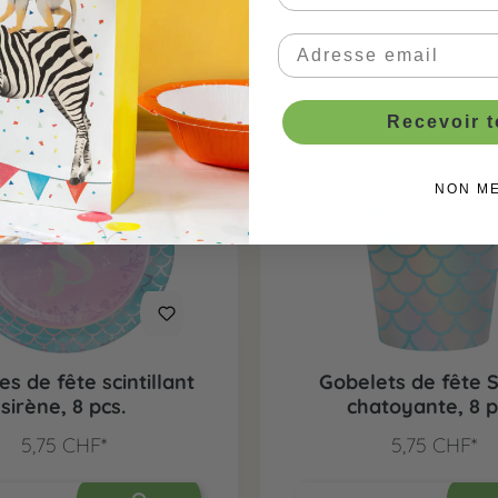
Recevoir 
NON M
es de fête scintillant
Gobelets de fête 
sirène, 8 pcs.
chatoyante, 8 p
5,75 CHF*
5,75 CHF*