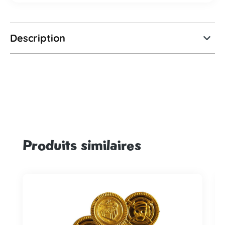
Description
Produits similaires
Ignorer la galerie de produits