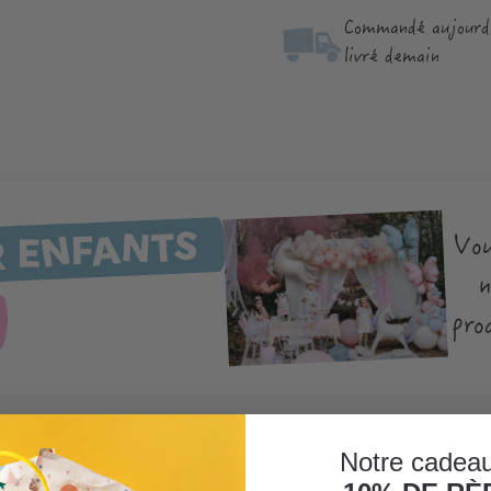
Commandé aujourd'
livré demain
R ENFANTS
Vou
n
pro
Notre cadeau