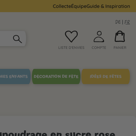
Collecte
Équipe
Guide & Inspiration
DE
|
FR
LISTE D'ENVIES
COMPTE
PANIER
MES ENFANTS
DÉCORATION DE FÊTE
IDÉES DE FÊTES
upoudrage en sucre rose