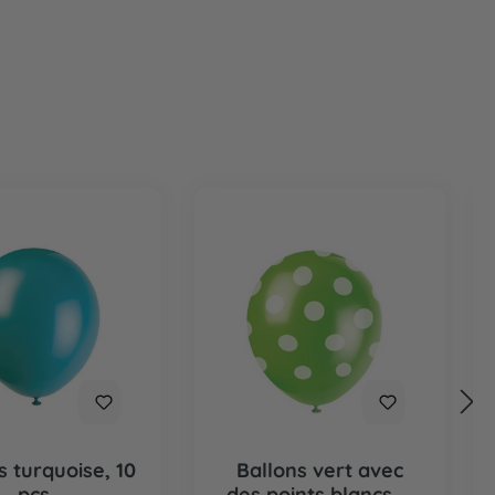
s turquoise, 10
Ballons vert avec
pcs.
des points blancs, 6