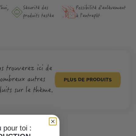
hui,
Sécurité des
Possibilité d'enlèvement
produits testée
à l'entrepôt
s trouverez ici de
ombreux autres
PLUS DE PRODUITS
duits sur le thème.
 pour toi :