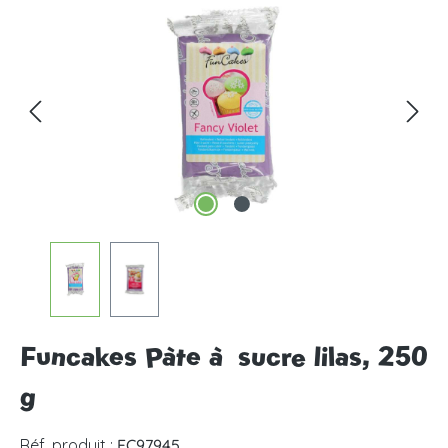
Ignorer la galerie d'images
Funcakes Pàte à sucre lilas, 250
g
Réf. produit :
FC97945