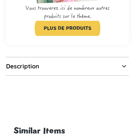
Vous trouverez ici de nombreux autres
produits sur le thème.
PLUS DE PRODUITS
Description
Similar Items
Ignorer la galerie de produits