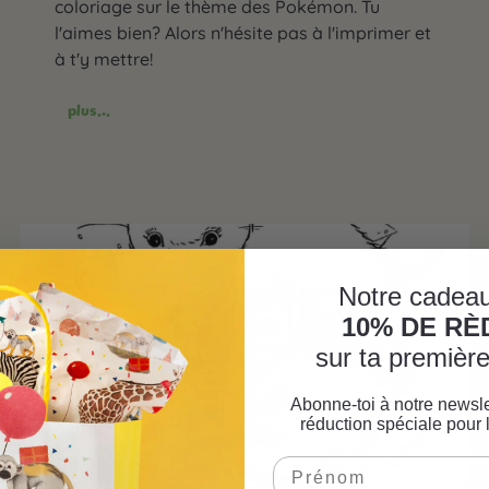
coloriage sur le thème des Pokémon. Tu
l'aimes bien? Alors n'hésite pas à l'imprimer et
à t'y mettre!
plus...
Notre cadeau
10% DE R
sur ta premiè
Abonne-toi à notre newsle
réduction spéciale pour 