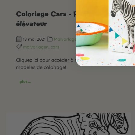
Coloriage Cars - Pont
élévateur
18 mai 2021
Malvorlagen
|
Cars Party-Ideen
malvorlagen
,
cars
Cliquez ici pour accéder à nos superbes
modèles de coloriage!
plus...