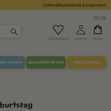
Collecte
Équipe
Guide & Inspiration
DE
|
FR
LISTE D'ENVIES
COMPTE
PANIER
MES ENFANTS
DÉCORATION DE FÊTE
IDÉES DE FÊTES
burtstag