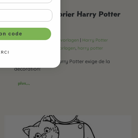
Modèle à colorier Harry Potter
- Schnatz
ton code
18 mai 2021
Malvorlagen
|
Harry Potter
Party-Ideen
malvorlagen
,
harry potter
ERCI
Une fête à thème Harry Potter exige de la
décoration!
plus...