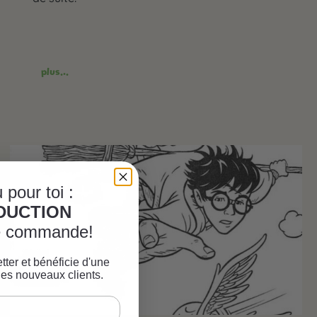
plus...
 pour toi :
ÈDUCTION
re commande!
tter et bénéficie d'une
les nouveaux clients.