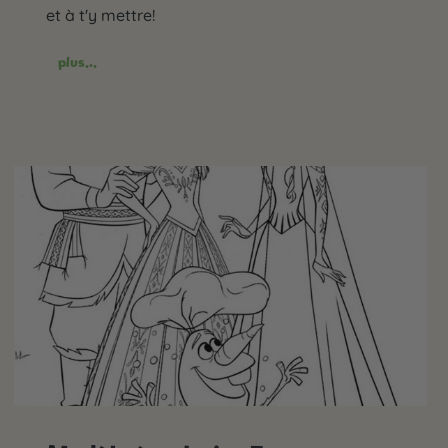
et à t'y mettre!
plus...