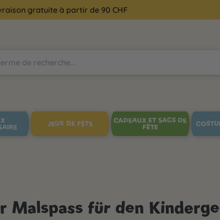
vraison gratuite à partir de 90 CHF
UX
CADEAUX ET SACS DE
JEUX DE FÊTE
COSTU
SAIRE
FÊTE
er Malspass für den Kinderge