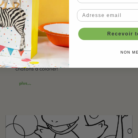
Coloriage chaton - maman
chat
Recevoir 
18 mai 2021
Malvorlagen
|
Kätzchen Party
malvorlagen
,
katze
,
kätzchen
NON M
Trouve ici un de nos superbes modèles de
chatons à colorier!
plus...