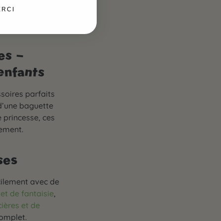
ERCI
es –
enfants
soires parfaits
d’une baguette
 princesse, ces
lement.
ses
ilement avec de
et de fantaisie
,
ières et de
omplet.