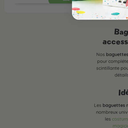
Bag
access
Nos
baguettes
pour compléte
scintillante p
détail
Id
Les
baguettes 
nombreux univ
les
costume
magici