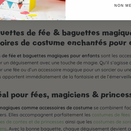
NON M
uettes de fée & baguettes magiqu
oires de costume enchantés pour 
 de fée et baguettes magiques pour enfants
sont les acces
r un déguisement avec une touche de magie. Qu’il s’agisse 
our une fée ou d’un accessoire magique pour un sorcier ou une
s apportent immédiatement de la fantaisie et de l’émerveil
éal pour fées, magiciens & princes
magiques comme accessoires de costume
se combinent fac
ers. Elles accompagnent parfaitement les
costumes de fées 
s de contes et de princesses
ainsi que les
costumes de sorc
ens
. Avec la bonne baguette, chaque déguisement devient c