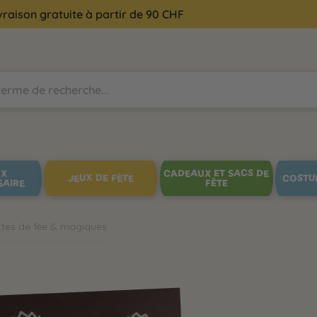
vraison gratuite à partir de 90 CHF
UX
CADEAUX ET SACS DE
JEUX DE FÊTE
COSTU
SAIRE
FÊTE
tes de fée & magiques