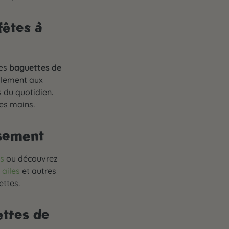
fêtes à
les
baguettes de
alement aux
s du quotidien.
tes mains.
isement
s
ou découvrez
s
ailes
et autres
ttes.
ettes de