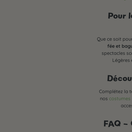
Pour l
Que ce soit pour
fée et bag
spectacles sco
Légères e
Découv
Complétez la t
nos
costumes 
acce
FAQ – Q