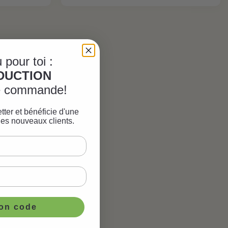
 pour toi :
ÈDUCTION
re commande!
tter et bénéficie d'une
les nouveaux clients.
ton code