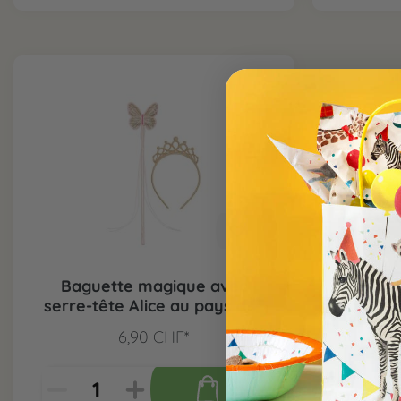
Baguette magique avec
serre-tête Alice au pays des
merveilles
6,90 CHF*