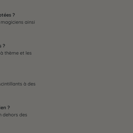
ptées ?
e magiciens ainsi
s ?
 à thème et les
cintillants à des
ien ?
en dehors des