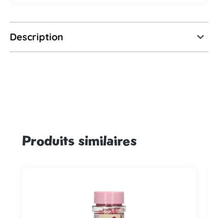
Description
Produits similaires
Ignorer la galerie de produits