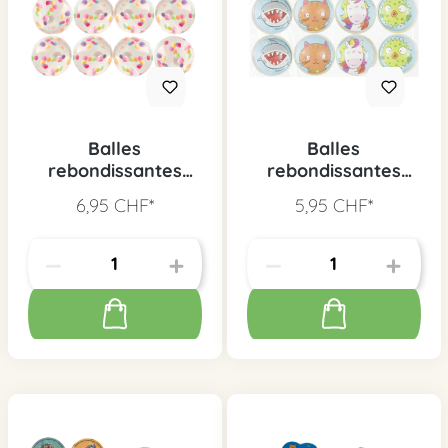
Balles
Balles
rebondissantes
rebondissantes
confetti, 8 pcs.
motifs animaux, 8
6,95 CHF*
5,95 CHF*
pcs.