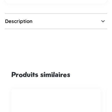
Description
Produits similaires
Ignorer la galerie de produits