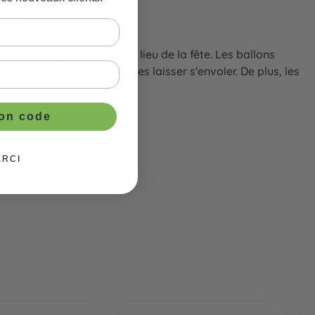
 pcs."
mparables pour décorer le lieu de la fête. Les ballons
des cartes de voeux, et les laisser s'envoler. De plus, les
allons!
ton code
ERCI