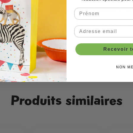
ons jaune avec des points blancs, 6
ibuent énormément au succès d'une fête. Ils sont d'ailleurs i
iages et autres occasions similaires, car on peut y attacher 
ertissement. Donc si tu planifies une fête, n'oublie pas les b
Recevoir 
de fête
NON M
Produits similaires