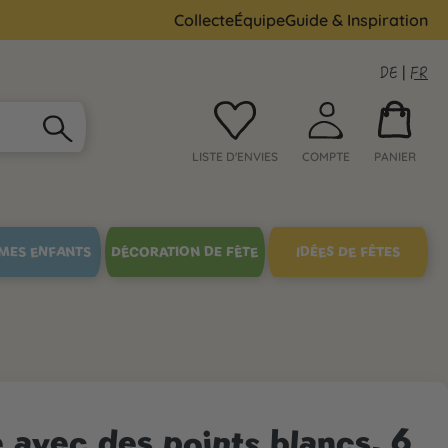
Collecte
Équipe
Guide & Inspiration
DE
|
FR
LISTE D'ENVIES
COMPTE
PANIER
MES ENFANTS
DÉCORATION DE FÊTE
IDÉES DE FÊTES
e avec des points blancs, 6