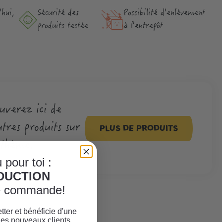
hui,
Sécurité des
Possibilité d'enlèvement
produits testée
à l'entrepôt
uverez ici de
tres produits sur
PLUS DE PRODUITS
 thème.
 pour toi :
ÈDUCTION
re commande!
tter et bénéficie d'une
les nouveaux clients.