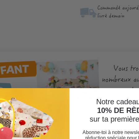
Commandé aujourd'
livré demain
NFANT
Vous tro
nombreux au
R
le
Notre cadeau
10% DE R
sur ta premiè
Abonne-toi à notre newsle
réduction spéciale pour 