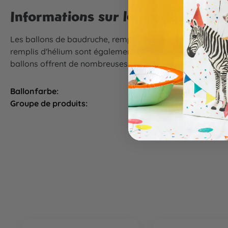
Informations sur le produit "Ball
Les ballons de baudruche, remplis d'air ou d'hélium, contr
remplis d'hélium sont également très appréciés lors de mar
ballons offrent de nombreuses possibilités de jeu et de div
Ballonfarbe:
gelb
Groupe de produits:
Ballons, Décoration 
Ignorer la galerie de produits