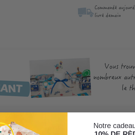
Commandé aujourd'
livré demain
Vous trouv
nombreux autr
FANT
le t
Notre cadeau
10% DE R