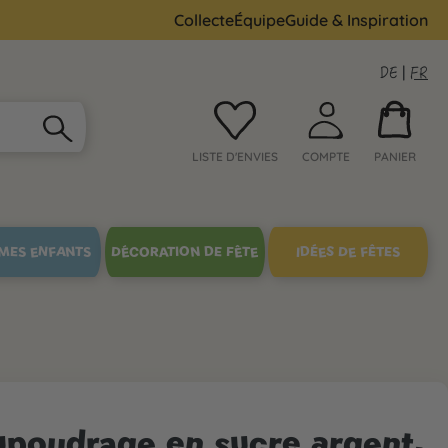
Collecte
Équipe
Guide & Inspiration
DE
|
FR
LISTE D'ENVIES
COMPTE
PANIER
MES ENFANTS
DÉCORATION DE FÊTE
IDÉES DE FÊTES
poudrage en sucre argent,