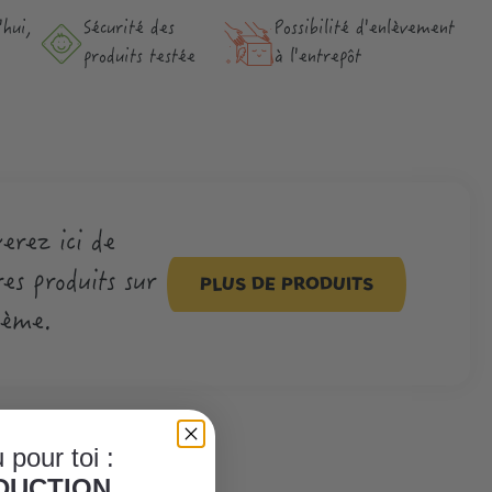
hui,
Sécurité des
Possibilité d'enlèvement
produits testée
à l'entrepôt
erez ici de
es produits sur
PLUS DE PRODUITS
hème.
 pour toi :
ÈDUCTION