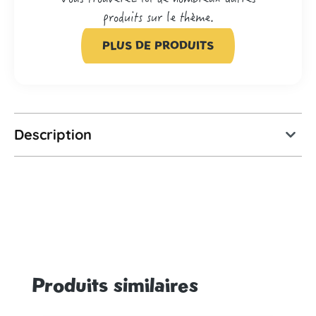
produits sur le thème.
PLUS DE PRODUITS
Description
Produits similaires
Ignorer la galerie de produits