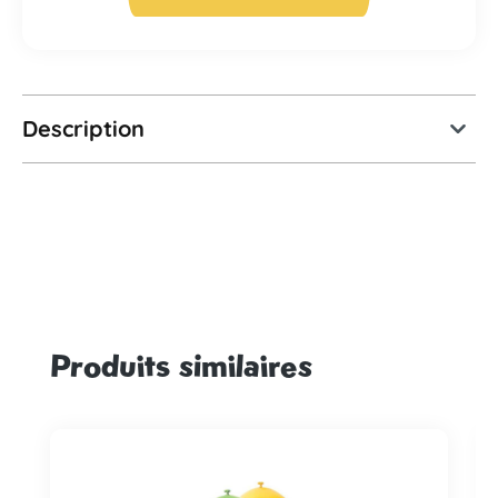
Description
Produits similaires
Ignorer la galerie de produits