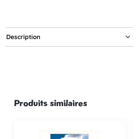
Description
Produits similaires
Ignorer la galerie de produits