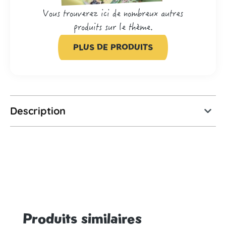
Vous trouverez ici de nombreux autres
produits sur le thème.
PLUS DE PRODUITS
Description
Produits similaires
Ignorer la galerie de produits