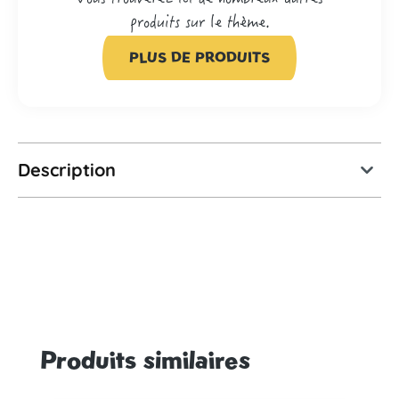
produits sur le thème.
PLUS DE PRODUITS
Description
Produits similaires
Ignorer la galerie de produits