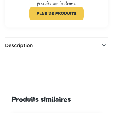
produits sur le thème.
PLUS DE PRODUITS
Description
Produits similaires
Ignorer la galerie de produits